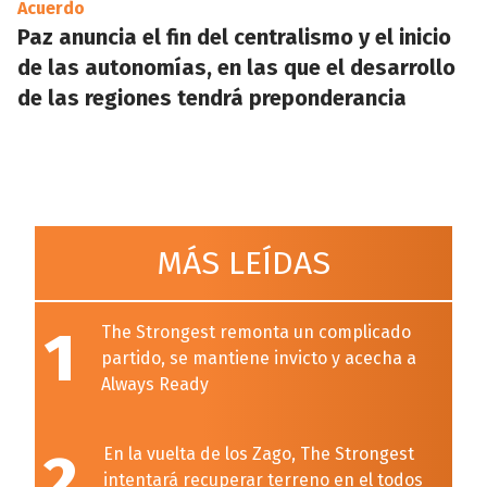
Acuerdo
Paz anuncia el fin del centralismo y el inicio
de las autonomías, en las que el desarrollo
de las regiones tendrá preponderancia
MÁS LEÍDAS
1
The Strongest remonta un complicado
partido, se mantiene invicto y acecha a
Always Ready
2
En la vuelta de los Zago, The Strongest
intentará recuperar terreno en el todos