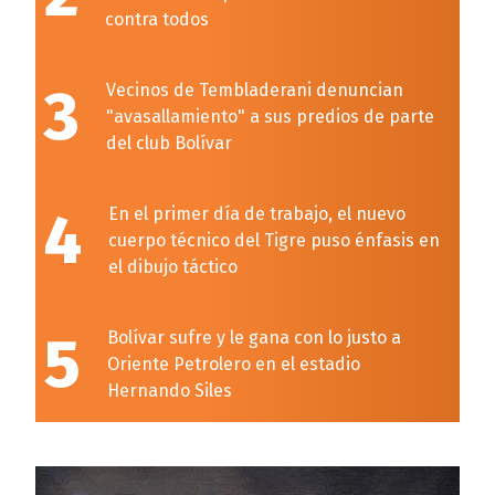
contra todos
3
Vecinos de Tembladerani denuncian
"avasallamiento" a sus predios de parte
del club Bolívar
4
En el primer día de trabajo, el nuevo
cuerpo técnico del Tigre puso énfasis en
el dibujo táctico
5
Bolívar sufre y le gana con lo justo a
Oriente Petrolero en el estadio
Hernando Siles