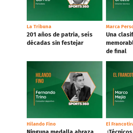
La Tribuna
Marca Pers
201 años de patria, seís
Una clasi
décadas sin festejar
memorabl
de final
Hilando Fino
El Francoti
Ninguna medalla abraza
¿Técnicos