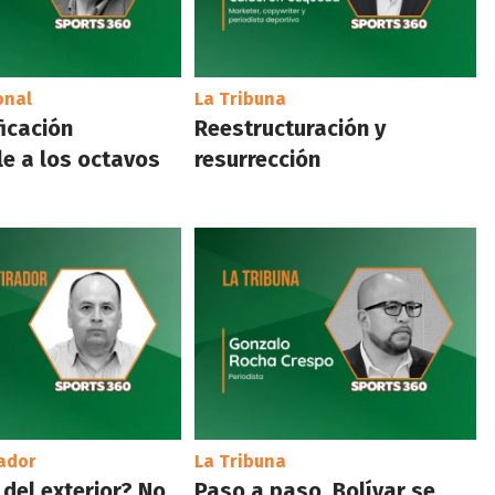
onal
La Tribuna
ficación
Reestructuración y
e a los octavos
resurrección
rador
La Tribuna
 del exterior? No
Paso a paso, Bolívar se