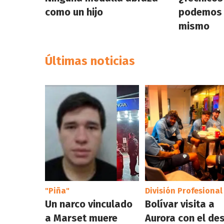
como un hijo
podemos v
mismo
Últimas noticias
"Piña"
División Profesional
Un narco vinculado
Bolívar visita a
a Marset muere
Aurora con el de