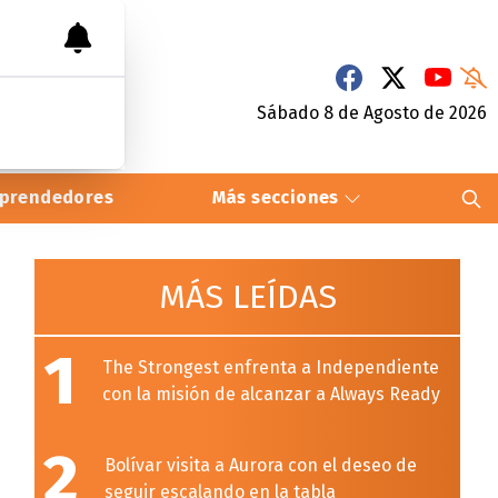
Sábado 8
de
Agosto
de 2026
prendedores
Más secciones
MÁS LEÍDAS
1
The Strongest enfrenta a Independiente
con la misión de alcanzar a Always Ready
2
Bolívar visita a Aurora con el deseo de
seguir escalando en la tabla