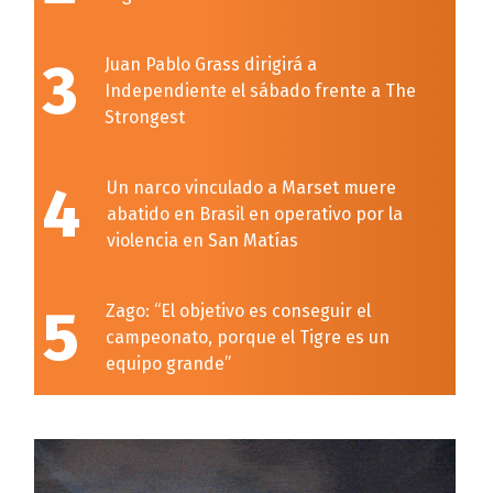
3
Juan Pablo Grass dirigirá a
Independiente el sábado frente a The
Strongest
4
Un narco vinculado a Marset muere
abatido en Brasil en operativo por la
violencia en San Matías
5
Zago: “El objetivo es conseguir el
campeonato, porque el Tigre es un
equipo grande”