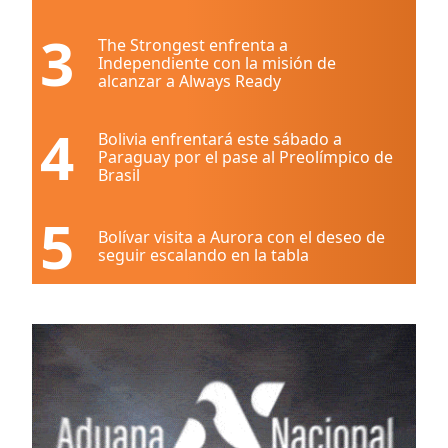
3
The Strongest enfrenta a
Independiente con la misión de
alcanzar a Always Ready
4
Bolivia enfrentará este sábado a
Paraguay por el pase al Preolímpico de
Brasil
5
Bolívar visita a Aurora con el deseo de
seguir escalando en la tabla