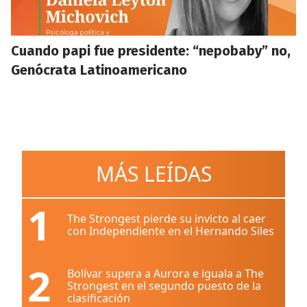
Cuando papi fue presidente: “nepobaby” no,
Genócrata Latinoamericano
MÁS LEÍDAS
1
The Strongest pierde su invicto al caer
con Independiente en el Hernando Siles
2
Bolívar supera a Aurora e iguala a The
Strongest en el segundo puesto de la
clasificación