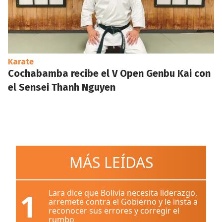
Karate
Cochabamba recibe el V Open Genbu Kai con
el Sensei Thanh Nguyen
MÁS LEÍDAS
1
Lara dice que Bolivia necesita liderazgo,
arremete contra el Gobierno y le insta a
reconocer sus errores y corregir el
rumbo