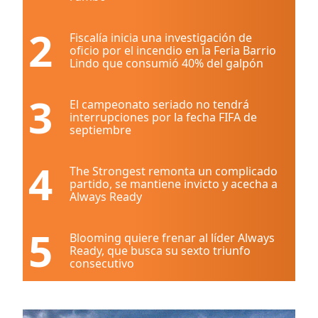
2
Fiscalía inicia una investigación de
oficio por el incendio en la Feria Barrio
Lindo que consumió 40% del galpón
3
El campeonato seriado no tendrá
interrupciones por la fecha FIFA de
septiembre
4
The Strongest remonta un complicado
partido, se mantiene invicto y acecha a
Always Ready
5
Blooming quiere frenar al líder Always
Ready, que busca su sexto triunfo
consecutivo