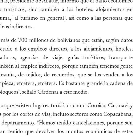
enas, presidente de Abatur, informó que el daño económico
 turísticos, sino también a los hoteles, alojamientos en
uma, “al turismo en general”, así como a las personas que
leos indirectos.
ás de 700 millones de bolivianos que están, según datos
ctado a los empleos directos, a los alojamientos, hoteles,
oras, agencias de viaje, guías turísticos, transporte
también al empleo indirecto, porque también tenemos gente
esanía, de tejidos, de recuerdos, que se los venden a los
impieza, etcétera, etcétera. Es bastante grande la cadena de
bloqueos”, señaló Cárdenas a este medio.
porque existen lugares turísticos como Coroico, Caranavi y
por los cortes de vías, incluso sectores como Copacabana,
l departamento. “Hemos tenido cancelaciones, porque son
an tenido que devolver los montos económicos de estas