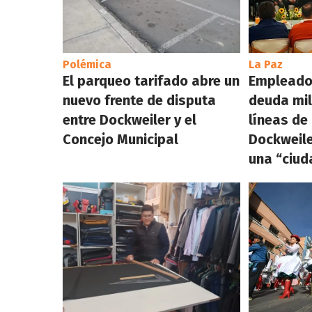
Polémica
La Paz
El parqueo tarifado abre un
Empleado
nuevo frente de disputa
deuda mil
entre Dockweiler y el
líneas de
Concejo Municipal
Dockweile
una “ciud