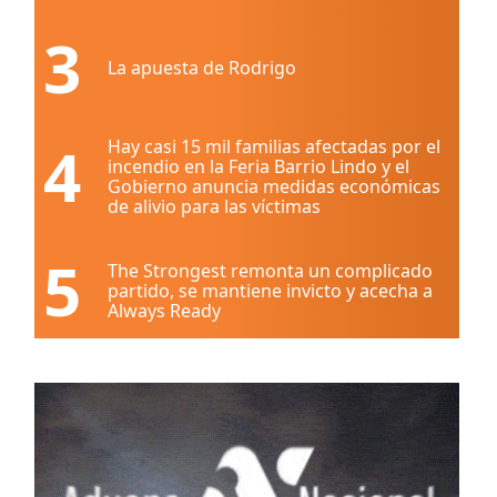
3
La apuesta de Rodrigo
4
Hay casi 15 mil familias afectadas por el
incendio en la Feria Barrio Lindo y el
Gobierno anuncia medidas económicas
de alivio para las víctimas
5
The Strongest remonta un complicado
partido, se mantiene invicto y acecha a
Always Ready