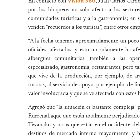
En contacto con
Visión 360
, Juan Carlos Cárd
por los bloqueos no solo afecta a los sectores
comunidades turísticas y a la gastronomía; en s
venden “recuerdos a los turistas”, entre otros emp
“A la fecha tenemos aproximadamente un poco m
oficiales, afectados, y esto no solamente ha afe
albergues comunitarios, también a las operad
especializado, gastronomía, restaurantes, pero 
que vive de la producción, por ejemplo, de art
turistas, al servicio de apoyo, por ejemplo, de l
valor involucrada y que se ve afectada con estos 
Agregó que “la situación es bastante compleja” 
Rurrenabaque que están totalmente perjudicados 
Tiwanaku y otros que están en el occidente de
destinos de mercado interno mayormente, y h