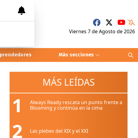
Viernes 7
de
Agosto
de 2026
prendedores
Más secciones
MÁS LEÍDAS
1
Always Ready rescata un punto frente a
Blooming y continúa en la cima
2
Las plebes del XIX y el XXI