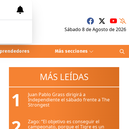
Sábado 8
de
Agosto
de 2026
prendedores
Más secciones
MÁS LEÍDAS
1
Juan Pablo Grass dirigirá a
Independiente el sábado frente a The
Strongest
2
Zago: “El objetivo es conseguir el
campeonato, porque el Tigre es un