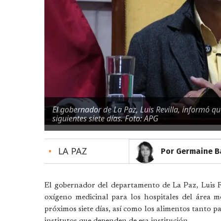
El gobernador de La Paz, Luis Revilla, informó qu
siguientes siete días. Foto: APG
•
LA PAZ
Por Germaine B
El gobernador del departamento de La Paz, Luis Re
oxígeno medicinal para los hospitales del área m
próximos siete días, así como los alimentos tanto p
institutos que dependen de esa institución.