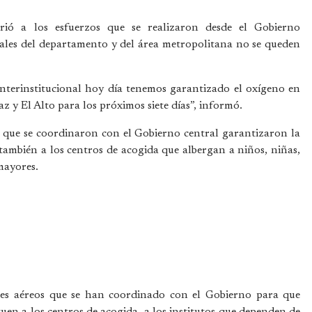
irió a los esfuerzos que se realizaron desde el Gobierno
ales del departamento y del área metropolitana no se queden
 interinstitucional hoy día tenemos garantizado el oxígeno en
z y El Alto para los próximos siete días”, informó.
os que se coordinaron con el Gobierno central garantizaron la
 también a los centros de acogida que albergan a niños, niñas,
mayores.
tes aéreos que se han coordinado con el Gobierno para que
guen a los centros de acogida, a los institutos que dependen de