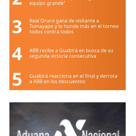
equipo grande”
3
Real Oruro gana de visitante a
Tomayapo y lo hunde más en el torneo
todos contra todos
4
ABB recibe a Guabirá en busca de su
segunda victoria consecutiva
5
Guabirá reacciona en el final y derrota
a ABB en los descuentos