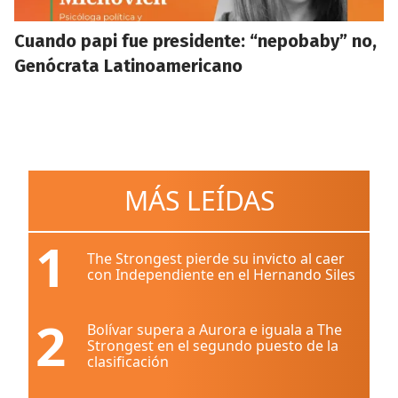
Cuando papi fue presidente: “nepobaby” no,
Genócrata Latinoamericano
MÁS LEÍDAS
1
The Strongest pierde su invicto al caer
con Independiente en el Hernando Siles
2
Bolívar supera a Aurora e iguala a The
Strongest en el segundo puesto de la
clasificación