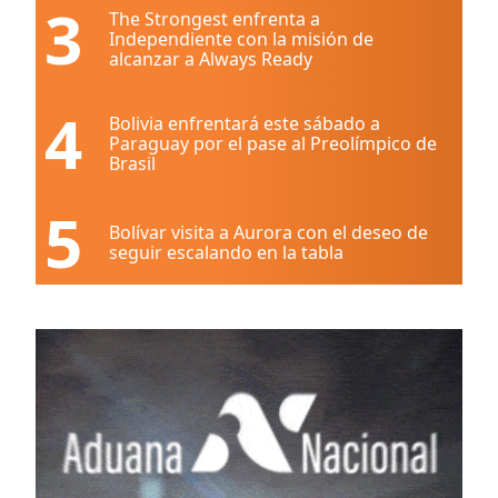
3
The Strongest enfrenta a
Independiente con la misión de
alcanzar a Always Ready
4
Bolivia enfrentará este sábado a
Paraguay por el pase al Preolímpico de
Brasil
5
Bolívar visita a Aurora con el deseo de
seguir escalando en la tabla