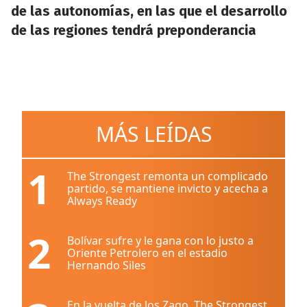
de las autonomías, en las que el desarrollo
de las regiones tendrá preponderancia
MÁS LEÍDAS
1
The Strongest remonta un complicado
partido, se mantiene invicto y acecha a
Always Ready
2
Bolívar sufre y le gana con lo justo a
Oriente Petrolero en el estadio
Hernando Siles
En la vuelta de los Zago, The Strongest