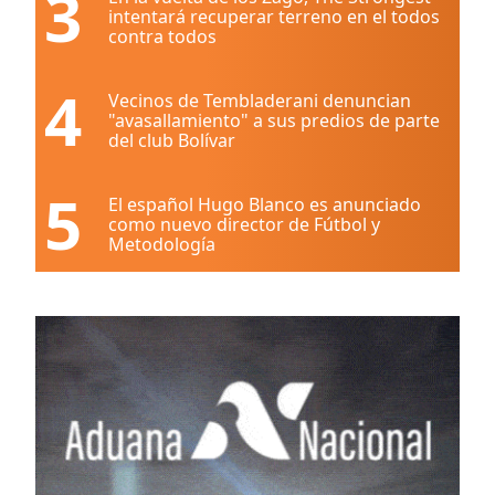
3
intentará recuperar terreno en el todos
contra todos
4
Vecinos de Tembladerani denuncian
"avasallamiento" a sus predios de parte
del club Bolívar
5
El español Hugo Blanco es anunciado
como nuevo director de Fútbol y
Metodología