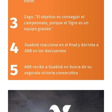
todos
3
Zago: “El objetivo es conseguir el
campeonato, porque el Tigre es un
equipo grande”
4
Guabirá reacciona en el final y derrota a
ABB en los descuentos
5
ABB recibe a Guabirá en busca de su
segunda victoria consecutiva