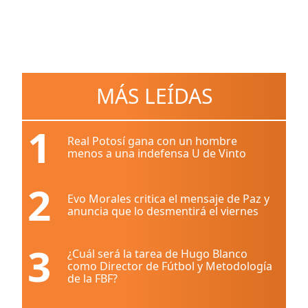
MÁS LEÍDAS
1
Real Potosí gana con un hombre
menos a una indefensa U de Vinto
2
Evo Morales critica el mensaje de Paz y
anuncia que lo desmentirá el viernes
3
¿Cuál será la tarea de Hugo Blanco
como Director de Fútbol y Metodología
de la FBF?