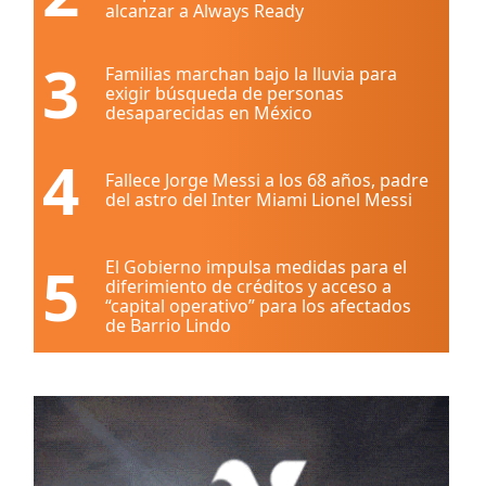
alcanzar a Always Ready
3
Familias marchan bajo la lluvia para
exigir búsqueda de personas
desaparecidas en México
4
Fallece Jorge Messi a los 68 años, padre
del astro del Inter Miami Lionel Messi
5
El Gobierno impulsa medidas para el
diferimiento de créditos y acceso a
“capital operativo” para los afectados
de Barrio Lindo