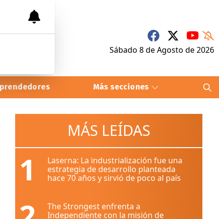
Sábado 8
de
Agosto
de 2026
prendedores
Más secciones
MÁS LEÍDAS
1
Laserna: La industrialización fue una
estrategia de desarrollo planteada
hace 70 años y sirvió de poco al país
2
The Strongest enfrenta a
Independiente con la misión de