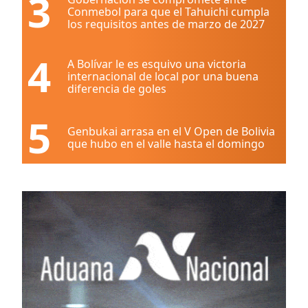
3
Conmebol para que el Tahuichi cumpla
los requisitos antes de marzo de 2027
4
A Bolívar le es esquivo una victoria
internacional de local por una buena
diferencia de goles
5
Genbukai arrasa en el V Open de Bolivia
que hubo en el valle hasta el domingo