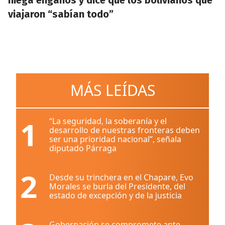
niega engaños y dice que los bolivianos que
viajaron “sabían todo”
MÁS LEÍDAS
1
“La seguridad, la soberanía y el
desarrollo de nuestras fronteras deben
ser una prioridad nacional”, señala
diputado Párraga
2
Desde su trinchera en el Chapare, Evo
Morales se burla del Presidente, del
estado de excepción y de la justicia
Gobernación se compromete ante