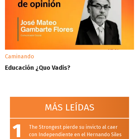
Caminando
Educación ¿Quo Vadis?
MÁS LEÍDAS
1
The Strongest pierde su invicto al caer
con Independiente en el Hernando Siles