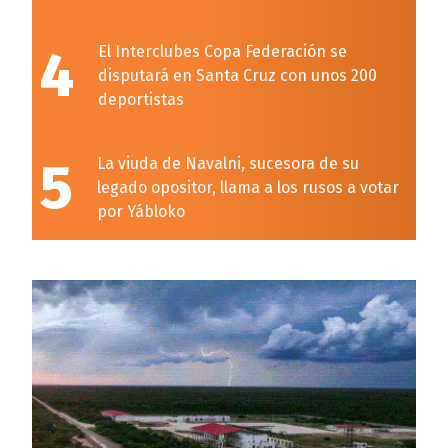
4
El Interclubes Copa Federación se
disputará en Santa Cruz con unos 200
deportistas
5
La viuda de Navalni, sucesora de su
legado opositor, llama a los rusos a votar
por Yábloko