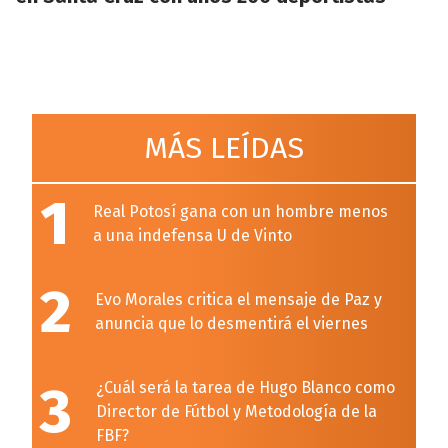
MÁS LEÍDAS
1
Real Potosí gana con un hombre menos
a una indefensa U de Vinto
2
Evo Morales critica el mensaje de Paz y
anuncia que lo desmentirá el viernes
3
¿Cuál será la tarea de Hugo Blanco como
Director de Fútbol y Metodología de la
FBF?