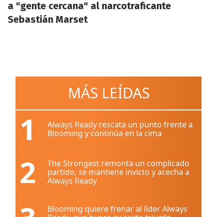
a "gente cercana" al narcotraficante
Sebastián Marset
MÁS LEÍDAS
1
Always Ready rescata un punto frente a
Blooming y continúa en la cima
2
The Strongest remonta un complicado
partido, se mantiene invicto y acecha a
Always Ready
Blooming quiere frenar al líder Always