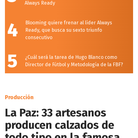
Always Ready
4
Blooming quiere frenar al líder Always
Ready, que busca su sexto triunfo
consecutivo
5
¿Cuál será la tarea de Hugo Blanco como
Director de Fútbol y Metodología de la FBF?
Producción
La Paz: 33 artesanos
producen calzados de
todo tipo en la famosa