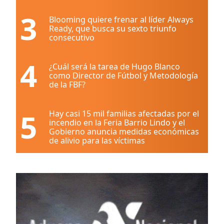
3
Blooming quiere frenar al líder Always
Ready, que busca su sexto triunfo
consecutivo
4
¿Cuál será la tarea de Hugo Blanco
como Director de Fútbol y Metodología
de la FBF?
5
Hay casi 15 mil familias afectadas por el
incendio en la Feria Barrio Lindo y el
Gobierno anuncia medidas económicas
de alivio para las víctimas