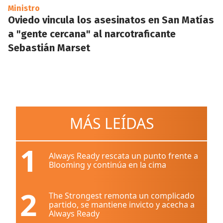
Ministro
Oviedo vincula los asesinatos en San Matías
a "gente cercana" al narcotraficante
Sebastián Marset
MÁS LEÍDAS
1
Always Ready rescata un punto frente a
Blooming y continúa en la cima
2
The Strongest remonta un complicado
partido, se mantiene invicto y acecha a
Always Ready