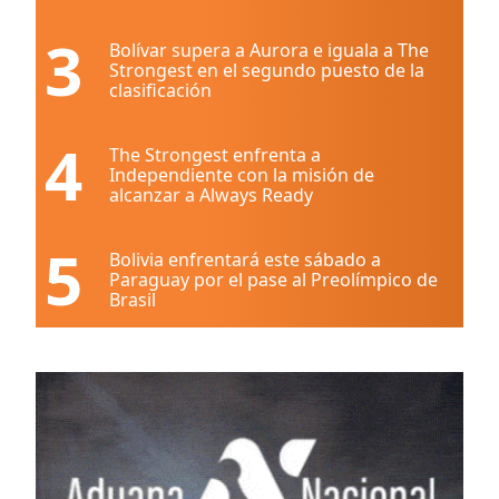
3
Bolívar supera a Aurora e iguala a The
Strongest en el segundo puesto de la
clasificación
4
The Strongest enfrenta a
Independiente con la misión de
alcanzar a Always Ready
5
Bolivia enfrentará este sábado a
Paraguay por el pase al Preolímpico de
Brasil