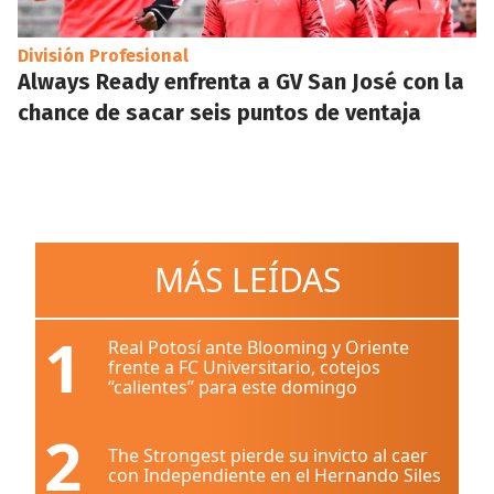
División Profesional
Always Ready enfrenta a GV San José con la
chance de sacar seis puntos de ventaja
MÁS LEÍDAS
1
Real Potosí ante Blooming y Oriente
frente a FC Universitario, cotejos
“calientes” para este domingo
2
The Strongest pierde su invicto al caer
con Independiente en el Hernando Siles