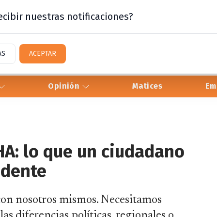
cibir nuestras notificaciones?
AS
ACEPTAR
Opinión
Matices
Em
A: lo que un ciudadano
idente
 con nosotros mismos. Necesitamos
as diferencias políticas, regionales o