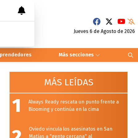
Jueves 6
de
Agosto
de 2026
prendedores
Más secciones
MÁS LEÍDAS
1
Always Ready rescata un punto frente a
Blooming y continúa en la cima
2
Oviedo vincula los asesinatos en San
Matías a "gente cercana" al