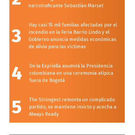
narcotraficante Sebastián Marset
Hay casi 15 mil familias afectadas por el
3
incendio en la Feria Barrio Lindo y el
Gobierno anuncia medidas económicas
de alivio para las víctimas
4
De la Espriella asumirá la Presidencia
colombiana en una ceremonia atípica
fuera de Bogotá
5
The Strongest remonta un complicado
partido, se mantiene invicto y acecha a
Always Ready