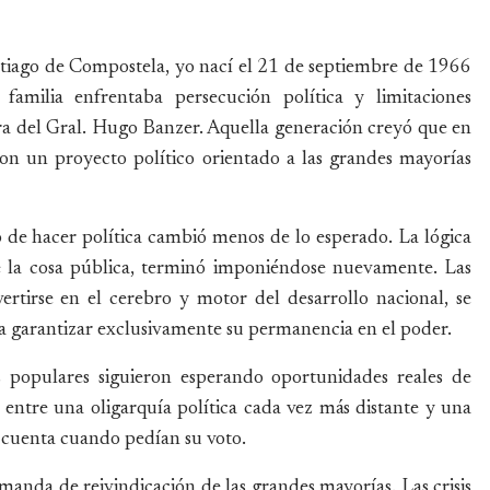
tiago de Compostela, yo nací el 21 de septiembre de 1966
milia enfrentaba persecución política y limitaciones
dura del Gral. Hugo Banzer. Aquella generación creyó que en
con un proyecto político orientado a las grandes mayorías
o de hacer política cambió menos de lo esperado. La lógica
e la cosa pública, terminó imponiéndose nuevamente. Las
nvertirse en el cerebro y motor del desarrollo nacional, se
 a garantizar exclusivamente su permanencia en el poder.
s populares siguieron esperando oportunidades reales de
a entre una oligarquía política cada vez más distante y una
n cuenta cuando pedían su voto.
manda de reivindicación de las grandes mayorías. Las crisis