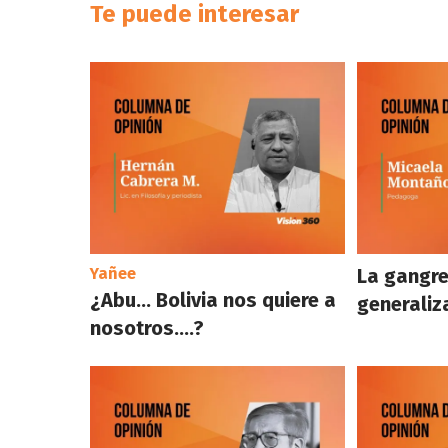
Te puede interesar
Yañee
La gangre
¿Abu… Bolivia nos quiere a
generaliz
nosotros….?