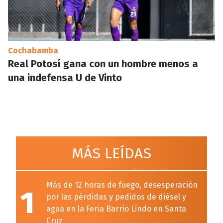
Cochabamba
Real Potosí gana con un hombre menos a
una indefensa U de Vinto
MÁS LEÍDAS
Más de 12 horas de fuego, desesperación
1
por las pérdidas y pedidos de diésel y
agua en la Feria Barrio Lindo en Santa
Cruz