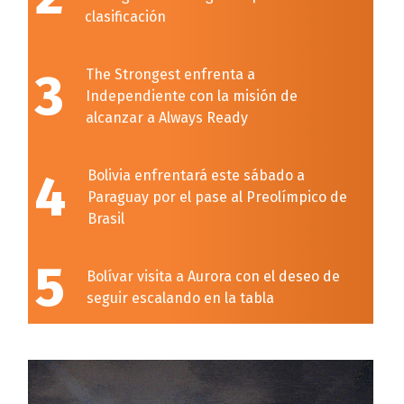
clasificación
3
The Strongest enfrenta a
Independiente con la misión de
alcanzar a Always Ready
4
Bolivia enfrentará este sábado a
Paraguay por el pase al Preolímpico de
Brasil
5
Bolívar visita a Aurora con el deseo de
seguir escalando en la tabla