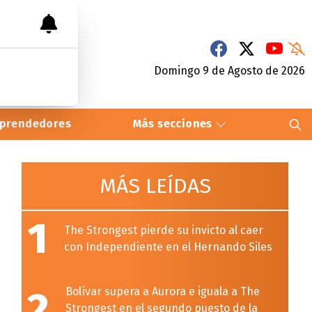
Domingo 9
de
Agosto
de 2026
prendedores
Más secciones
MÁS LEÍDAS
1
The Strongest pierde su invicto al caer
con Independiente en el Hernando Siles
2
Bolívar supera a Aurora e iguala a The
Strongest en el segundo puesto de la