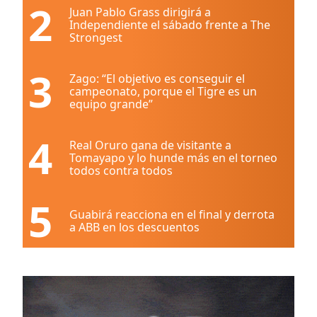
2
Juan Pablo Grass dirigirá a
Independiente el sábado frente a The
Strongest
3
Zago: “El objetivo es conseguir el
campeonato, porque el Tigre es un
equipo grande”
4
Real Oruro gana de visitante a
Tomayapo y lo hunde más en el torneo
todos contra todos
5
Guabirá reacciona en el final y derrota
a ABB en los descuentos