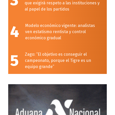
3
que exigirá respeto a las instituciones y
al papel de los partidos
4
Modelo económico vigente: analistas
ven estatismo rentista y control
económico gradual
5
Zago: “El objetivo es conseguir el
campeonato, porque el Tigre es un
equipo grande”