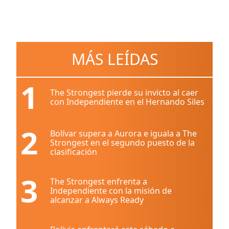
MÁS LEÍDAS
1
The Strongest pierde su invicto al caer
con Independiente en el Hernando Siles
2
Bolívar supera a Aurora e iguala a The
Strongest en el segundo puesto de la
clasificación
3
The Strongest enfrenta a
Independiente con la misión de
alcanzar a Always Ready