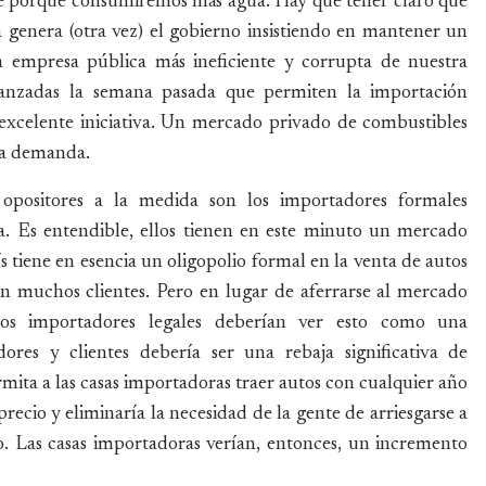
te porque consumiremos más agua. Hay que tener claro que
la genera (otra vez) el gobierno insistiendo en mantener un
 empresa pública más ineficiente y corrupta de nuestra
anzadas la semana pasada que permiten la importación
 excelente iniciativa. Un mercado privado de combustibles
la demanda.
opositores a la medida son los importadores formales
. Es entendible, ellos tienen en este minuto un mercado
ís tiene en esencia un oligopolio formal en la venta de autos
 muchos clientes. Pero en lugar de aferrarse al mercado
 los importadores legales deberían ver esto como una
es y clientes debería ser una rebaja significativa de
rmita a las casas importadoras traer autos con cualquier año
precio y eliminaría la necesidad de la gente de arriesgarse a
. Las casas importadoras verían, entonces, un incremento