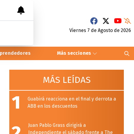
Viernes 7
de
Agosto
de 2026
prendedores
Más secciones
MÁS LEÍDAS
1
Guabirá reacciona en el final y derrota a
ABB en los descuentos
2
Juan Pablo Grass dirigirá a
Independiente el sábado frente a The