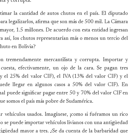
sta y corrupta.
stimar la cantidad de autos chutos en el país. El diputado
ara legalizarlos, afirma que son más de 500 mil. La Cámara
yor, 1.5 millones. De acuerdo con esta entidad ingresan
a así, los chutos representarían más o menos un tercio del
huto en Bolivia?
ión tremendamente mercantilista y corrupta. Importar y
uesta, efectivamente, un ojo de la cara. Se pagan tres
 y el 25% del valor CIF), el IVA (13% del valor CIF) y el
uede llegar en algunos casos a 50% del valor CIF). En
l puede significar pagar entre 50 y 70% del valor CIF en
ue somos el país más pobre de Sudamérica.
ar vehículos usados. Imagínese, ¡como si fuéramos un rico
o se puede importar vehículos livianos con una antigüedad
igüedad mayor a tres. ¿Se da cuenta de la barbaridad que