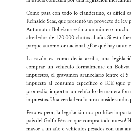
injusticia cometida por una legislación mercantili
Como pasa con todo lo clandestino, es difícil e
Reinaldo Seas, que presentó un proyecto de ley p
Automotor Boliviana estima un número mucho ma
alrededor de 120.000 chutos al año. Si esto fuer
parque automotor nacional. ¿Por qué hay tanto c
La razón es, como decía arriba, una legislac
comprar un vehículo formalmente en Bolivia c
impuestos, el gravamen arancelario (entre el 5
impuesto al consumo específico o ICE (que p
promedio, importar un vehículo de manera forma
impuestos. Una verdadera locura considerando q
Pero es peor, la legislación nos prohíbe import
país del Golfo Pérsico que compra todo nuevo! N
mayor a un año o vehículos pesados con una ant