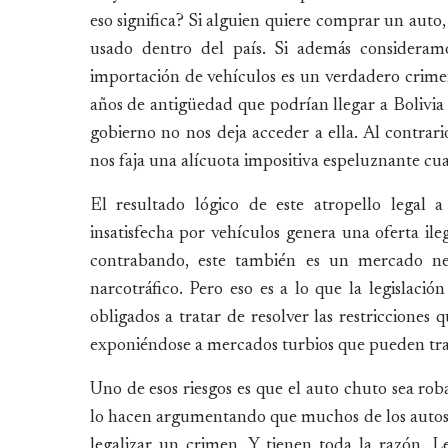
eso significa? Si alguien quiere comprar un auto
usado dentro del país. Si además consideramo
importación de vehículos es un verdadero crime
años de antigüedad que podrían llegar a Bolivia 
gobierno no nos deja acceder a ella. Al contrar
nos faja una alícuota impositiva espeluznante c
El resultado lógico de este atropello legal 
insatisfecha por vehículos genera una oferta il
contrabando, este también es un mercado negr
narcotráfico. Pero eso es a lo que la legislació
obligados a tratar de resolver las restriccione
exponiéndose a mercados turbios que pueden tra
Uno de esos riesgos es que el auto chuto sea ro
lo hacen argumentando que muchos de los autos c
legalizar un crimen. Y tienen toda la razón. 