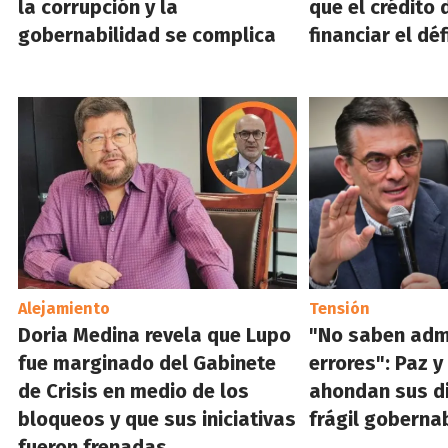
la corrupción y la
que el crédito 
gobernabilidad se complica
financiar el déf
Alejamiento
Tensión
Doria Medina revela que Lupo
"No saben admi
fue marginado del Gabinete
errores": Paz 
de Crisis en medio de los
ahondan sus di
bloqueos y que sus iniciativas
frágil goberna
fueron frenadas