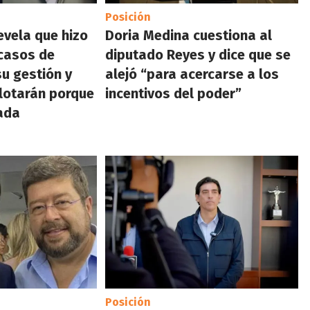
Posición
evela que hizo
Doria Medina cuestiona al
casos de
diputado Reyes y dice que se
su gestión y
alejó “para acercarse a los
plotarán porque
incentivos del poder”
ada
Posición