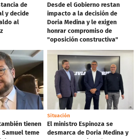
tancia de
Desde el Gobierno restan
l y decide
impacto a la decisión de
aldo al
Doria Medina y le exigen
az
honrar compromiso de
"oposición constructiva"
Situación
 también tienen
El ministro Espinoza se
, Samuel teme
desmarca de Doria Medina y