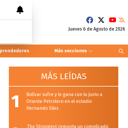
Jueves 6
de
Agosto
de 2026
prendedores
Más secciones
MÁS LEÍDAS
1
Bolívar sufre y le gana con lo justo a
Oriente Petrolero en el estadio
Hernando Siles
The Strongest remonta un complicado