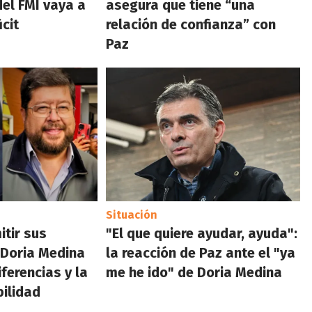
del FMI vaya a
asegura que tiene “una
icit
relación de confianza” con
Paz
Situación
tir sus
"El que quiere ayudar, ayuda":
y Doria Medina
la reacción de Paz ante el "ya
ferencias y la
me he ido" de Doria Medina
bilidad