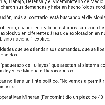
omía, Trabajo, Defensa y el Viceministerio de Medi
ucharon sus demandas y habrían hecho “oídos sord
lución, más al contrario, está buscando el division
 Gobierno, cuando en realidad estamos sufriendo l
 explosivo en diferentes áreas de explotación en n
 sino nacional”, explicó.
idades que se atiendan sus demandas, que se liber
tendidos.
paquetazo de 10 leyes” que afectan al sistema coo
s leyes de Minería e Hidrocarburos.
as no tiene un tinte político. “No vamos a permitir 
is Arce.
operativas Mineras (Fencomin) dio un plazo de 48 