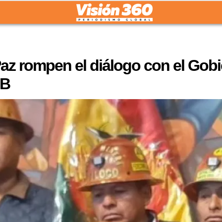
az rompen el diálogo con el Gobi
OB