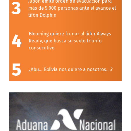
3
Japón emite orden de evacuación para
más de 5.000 personas ante el avance el
tifón Dolphin
4
Blooming quiere frenar al líder Always
Ready, que busca su sexto triunfo
consecutivo
5
¿Abu… Bolivia nos quiere a nosotros….?