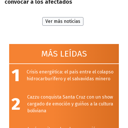
convocar a los afectados
Ver más noticias
MÁS LEÍDAS
1
Crisis energética: el país entre el colapso
hidrocarburífero y el salvavidas minero
2
Cazzu conquista Santa Cruz con un show
cargado de emoción y guiños a la cultura
boliviana