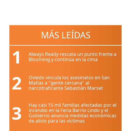
MÁS LEÍDAS
1
Always Ready rescata un punto frente a
Blooming y continúa en la cima
2
Oviedo vincula los asesinatos en San
Matías a "gente cercana" al
narcotraficante Sebastián Marset
3
Hay casi 15 mil familias afectadas por el
incendio en la Feria Barrio Lindo y el
Gobierno anuncia medidas económicas
de alivio para las víctimas